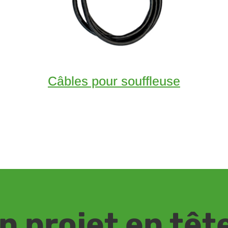
Câbles pour souffleuse
n projet en têt